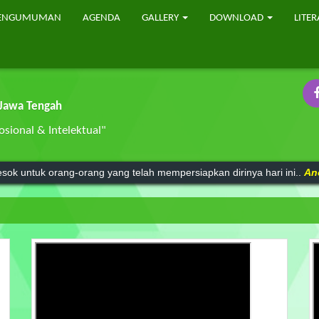
ENGUMUMAN
AGENDA
GALLERY
DOWNLOAD
LITER
 Jawa Tengah
sional & Intelektual"
mu pengetahuan tanpa agama adalah lumpuh.
Anonim
sok untuk orang-orang yang telah mempersiapkan dirinya hari ini..
An