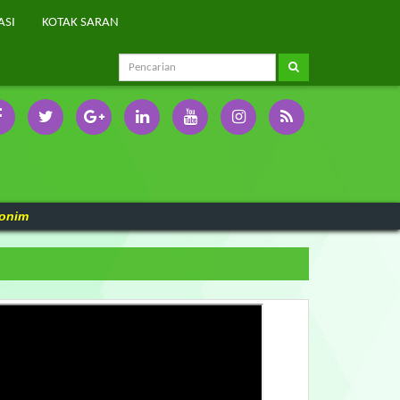
ASI
KOTAK SARAN
onim