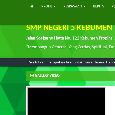
PROFIL
KESISWAAN
BERITA
P
SMP NEGERI 5 KEBUMEN
Jalan Soekarno Hatta No. 122 Kebumen Propinsi
"Membangun Generasi Yang Cerdas, Spiritual, Emo
Agama tanpa ilmu pengetahuan adalah buta. Dan il
Pendidikan merupakan tiket untuk masa depan. Hari e
GALLERY VIDEO