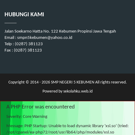
HUBUNGI KAMI
Jalan Soekarno Hatta No. 122 Kebumen Propinsi Jawa Tengah
Email : smpn5kebumen@yahoo.co.id
Telp : (0287) 381123
Fax : (0287) 381123
Copyright © 2014 - 2026
SMP NEGERI 5 KEBUMEN
All rights reserved.
Powered by
sekolahku.web.id
A PHP Error was encountered
Severity: Core Warning
Message: PHP Startup: Unable to load dynamic library 'xsl.so' (tried:
/opt/cpanel/ea-php72/root/usr/lib64/php/modules/xsl.so