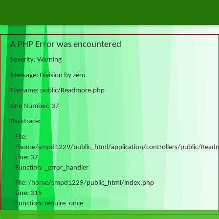
A PHP Error was encountered
Severity: Warning
Message: Division by zero
Filename: public/Readmore.php
Line Number: 37
Backtrace:
File:
/home/smpd1229/public_html/application/controllers/public/Read
Line: 37
Function: _error_handler
File: /home/smpd1229/public_html/index.php
Line: 315
Function: require_once