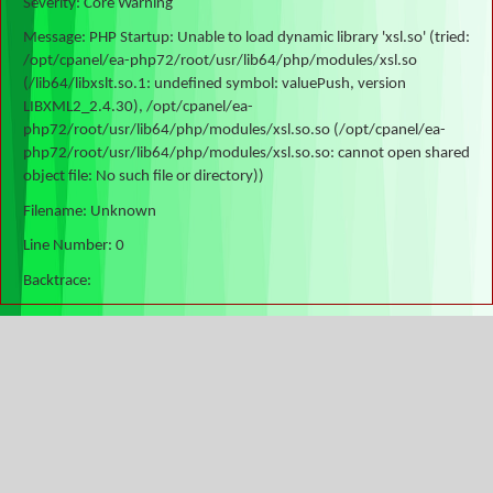
Severity: Core Warning
Message: PHP Startup: Unable to load dynamic library 'xsl.so' (tried:
/opt/cpanel/ea-php72/root/usr/lib64/php/modules/xsl.so
(/lib64/libxslt.so.1: undefined symbol: valuePush, version
LIBXML2_2.4.30), /opt/cpanel/ea-
php72/root/usr/lib64/php/modules/xsl.so.so (/opt/cpanel/ea-
php72/root/usr/lib64/php/modules/xsl.so.so: cannot open shared
object file: No such file or directory))
Filename: Unknown
Line Number: 0
Backtrace: