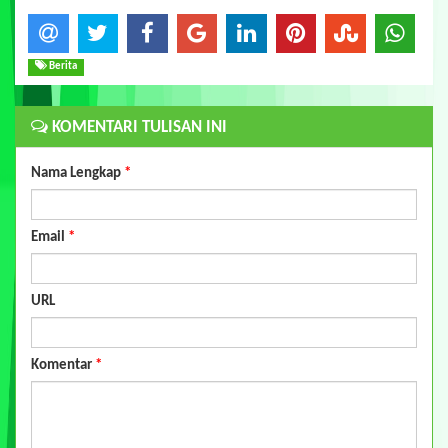
Berita
KOMENTARI TULISAN INI
Nama Lengkap
*
Email
*
URL
Komentar
*