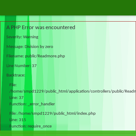
A PHP Error was encountered
Severity: Warning
Message: Division by zero
Filename: public/Readmore.php
Line Number: 37
Backtrace:
File:
/home/smpd1229/public_html/application/controllers/public/Read
Line: 37
Function: _error_handler
File: /home/smpd1229/public_html/index.php
Line: 315
Function: require_once