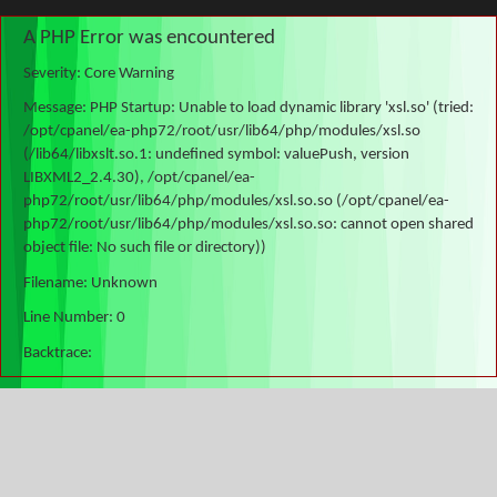
A PHP Error was encountered
Severity: Core Warning
Message: PHP Startup: Unable to load dynamic library 'xsl.so' (tried:
/opt/cpanel/ea-php72/root/usr/lib64/php/modules/xsl.so
(/lib64/libxslt.so.1: undefined symbol: valuePush, version
LIBXML2_2.4.30), /opt/cpanel/ea-
php72/root/usr/lib64/php/modules/xsl.so.so (/opt/cpanel/ea-
php72/root/usr/lib64/php/modules/xsl.so.so: cannot open shared
object file: No such file or directory))
Filename: Unknown
Line Number: 0
Backtrace: