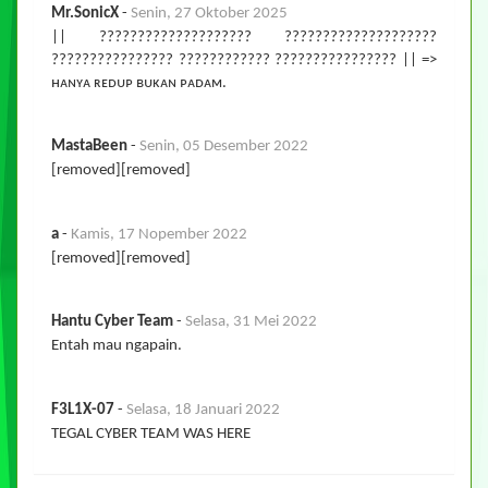
Mr.SonicX
-
Senin, 27 Oktober 2025
|| ???????????????????? ????????????????????
???????????????? ???????????? ???????????????? || =>
ʜᴀɴʏᴀ ʀᴇᴅᴜᴘ ʙᴜᴋᴀɴ ᴘᴀᴅᴀᴍ.
MastaBeen
-
Senin, 05 Desember 2022
[removed][removed]
a
-
Kamis, 17 Nopember 2022
[removed][removed]
Hantu Cyber Team
-
Selasa, 31 Mei 2022
Entah mau ngapain.
F3L1X-07
-
Selasa, 18 Januari 2022
TEGAL CYBER TEAM WAS HERE